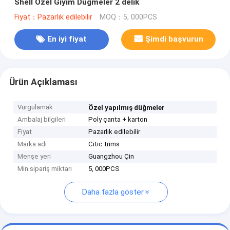
Shell Özel Giyim Düğmeler 2 delik
Fiyat：Pazarlık edilebilir
MOQ：5, 000PCS
En iyi fiyat
Şimdi başvurun
Ürün Açıklaması
Vurgulamak
Özel yapılmış düğmeler
Ambalaj bilgileri
Poly çanta + karton
Fiyat
Pazarlık edilebilir
Marka adı
Citic trims
Menşe yeri
Guangzhou Çin
Min sipariş miktarı
5, 000PCS
Daha fazla göster