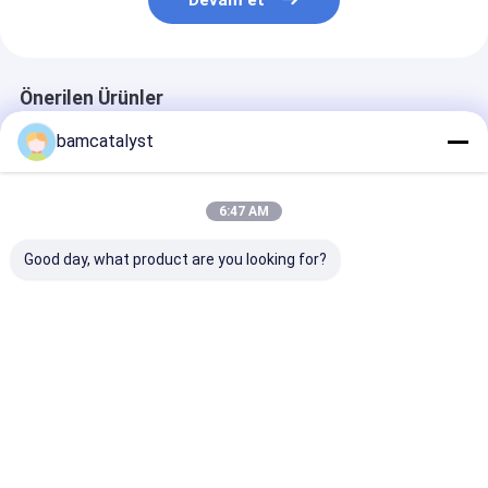
Devam et
Önerilen Ürünler
bamcatalyst
6:47 AM
Good day, what product are you looking for?
Konfeksiyon OPP /
Boyalı Özel Giyim
Giysiler İçin M
CPP plastik askı
Düğmeler Ceketler
Perçin Özel Gi
çanta giyim için
Için Kabartmalı
Düğmeler Düz 
yapıştırıcı fok
Logosu
Pirinç 3D
kişiselleştirilmiş
En iyi fiyat
En iyi fiyat
En iyi fiy
boyutu
Ana
Hakkımızda
Bize
Desktop
sayfa
ulaşın
Site