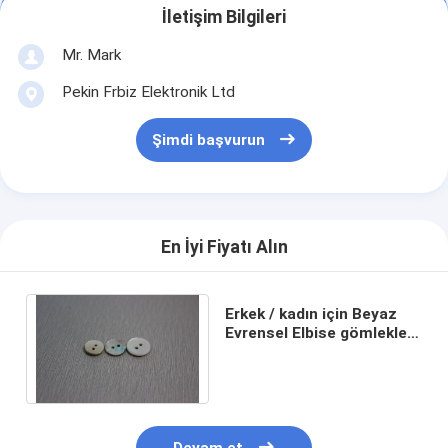
İletişim Bilgileri
Mr. Mark
Pekin Frbiz Elektronik Ltd
Şimdi başvurun
En İyi Fiyatı Alın
Erkek / kadın için Beyaz
Evrensel Elbise gömlekler
Shell Özel Giyim Düğmeler
2 delik