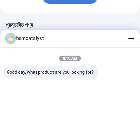
প্রস্তাবিত পণ্য
bamcatalyst
8:10 AM
Good day, what product are you looking for?
চিন্তাশীল লাগেজ জিপার
হোম সজ্জা বিয়ের উপহার
কুশন, প্যাড, বালিশ জন
colorfu জন্য ইউরোপীয় তুলা
breathable এবং ধ
ক্রোশেই জরি কুশন কভার বালিশ
100% পলিয়েস্টার ফ্য
ক্ষেত্রে
ভালো দাম
ভালো দাম
ভালো দাম
বাড়ি
আমাদের
আমাদের সাথে যোগাযোগ
Desktop
Site
সম্পর্কে
করুন