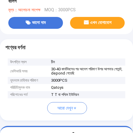
বালিশ
মূল্য：আলোচনা সাপেক্ষ
MOQ：3000PCS
ভালো দাম
এখন যোগাযোগ
পণ্যের বর্ণনা
উৎপত্তি স্থল
চীন
30-40 কার্যদিবসের পর আদেশ পরিমাণ উপর আপনার পেমেন্ট,
ডেলিভারি সময়
depond পেয়েছি
ন্যূনতম চাহিদার পরিমাণ
3000PCS
পরিচিতিমুলক নাম
Qatoys
পরিশোধের শর্ত
T T বা পশ্চিম ইউনিয়ন
আরো দেখুন