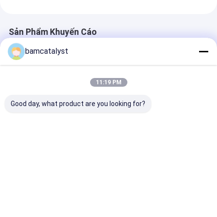
Sản Phẩm Khuyến Cáo
bamcatalyst
11:19 PM
Good day, what product are you looking for?
Phản hành lý Zipper
bông crochet trường
100% polyester
hợp ren đệm che gối
thoáng khí và 
Châu Âu cho ngôi
rửa cho đệm,
nhà trang trí món
gối
quà cưới colorfu
Giá tốt nhất
Giá tốt nhất
Giá tốt n
Nhà
Về chúng
Liên hệ với chúng
Desktop
tôi
tôi
Site
Sơ đồ trang web
Chính sách bảo mật