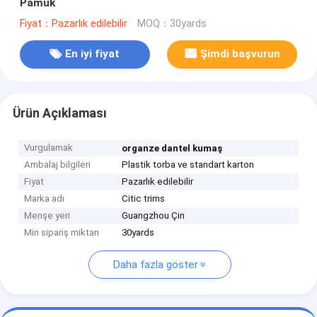
Pamuk
Fiyat：Pazarlık edilebilir
MOQ：30yards
En iyi fiyat
Şimdi başvurun
Ürün Açıklaması
Vurgulamak
organze dantel kumaş
Ambalaj bilgileri
Plastik torba ve standart karton
Fiyat
Pazarlık edilebilir
Marka adı
Citic trims
Menşe yeri
Guangzhou Çin
Min sipariş miktarı
30yards
Daha fazla göster