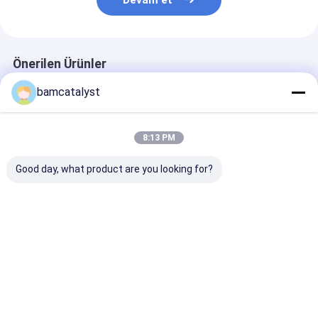
Devam et
Önerilen Ürünler
bamcatalyst
8:13 PM
Good day, what product are you looking for?
Bayan Giyim İçin
Stones ile Parti
Yeşil Organze
Şeftali Kahve Swiss
Elbise İsviçre Dantel
İşlemeli Dantel
Dantel Kumaş
Kumaş, Pembe Foshi
Kumaş, Parti E
En iyi fiyat
En iyi fiyat
En iyi fiy
Ana
Hakkımızda
Bize
Desktop
sayfa
ulaşın
Site