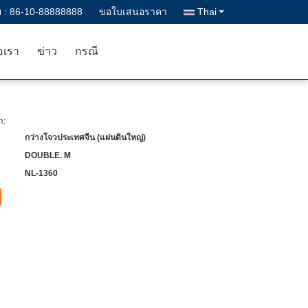
 :
86-10-88888888
ขอใบเสนอราคา
Thai
อเรา
ข่าว
กรณี
า:
กว่างโจวประเทศจีน (แผ่นดินใหญ่)
DOUBLE. M
NL-1360