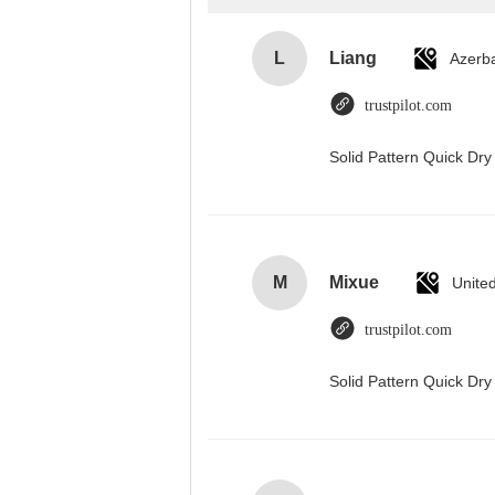
L
Liang
Azerba
trustpilot.com
Solid Pattern Quick D
M
Mixue
Unite
trustpilot.com
Solid Pattern Quick D