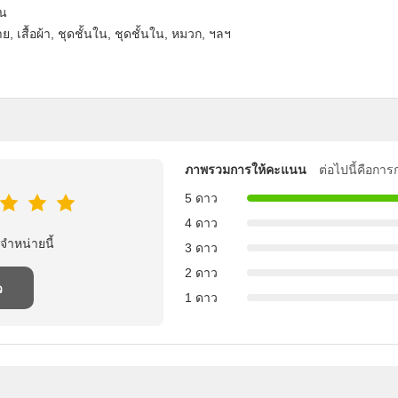
ัน
, เสื้อผ้า, ชุดชั้นใน, ชุดชั้นใน, หมวก, ฯลฯ
ภาพรวมการให้คะแนน
ต่อไปนี้คือกา
5 ดาว
4 ดาว
จําหน่ายนี้
3 ดาว
2 ดาว
ว
1 ดาว