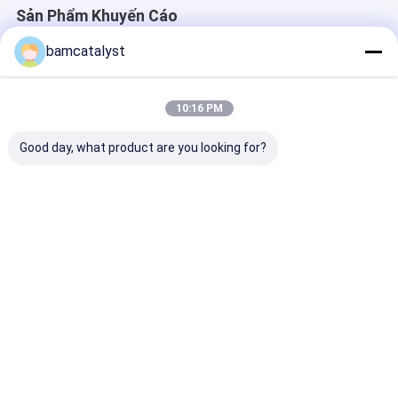
Sản Phẩm Khuyến Cáo
bamcatalyst
10:16 PM
Good day, what product are you looking for?
Beautiful Purple
thiết kế thời trang
Popular 30cm 
Design Poly Cotton
thiết kế bướm mẫu
35cm Yellow
Motif With Fashional
hotfix; Trung Quốc
Clothing Motif
Style
mô hình nhà máy
Clothes , Whit
hotfix Motif; mô hình
Flowers
Giá tốt nhất
Giá tốt nhất
Giá tốt n
giá tốt nhất hotfix
motif
Nhà
Về chúng
Liên hệ với chúng
Desktop
tôi
tôi
Site
Sơ đồ trang web
Chính sách bảo mật
Trung Quốc quần áo họa tiết nhà cung cấp.
Copyright © 2026 China
Clothing Accessories Online Market. All Rights Reserved.
Developed by
ECER