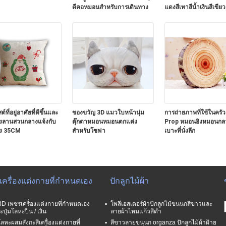
ดีคอหมอนสำหรับการเดินทาง
แดงสีเทาสีน้ำเงินสีเขียว
์ที่อยู่อาศัยที่ดีขึ้นและ
ของขวัญ 3D แมวใบหน้านุ่ม
การถ่ายภาพที่ใช้ในครัว
งลานสวนกลางแจ้งกับ
ตุ๊กตาหมอนหมอนตกแต่ง
Prop หมอนอิงหมอนกลา
ง 35CM
สำหรับโซฟา
เบาะที่นั่งลึก
มเครื่องแต่งกายที่กำหนดเอง
ปักลูกไม้ผ้า
3D เพชรเครื่องแต่งกายที่กำหนดเอง
โพลีเอสเตอร์ผ้าปักลูกไม้ขนนกสีขาวและ
ปุ่มโลหะปืน / เงิน
ลายผ้าไหมแก้วสีดำ
โลหะผสมสังกะสีเครื่องแต่งกายที่
สีขาวลายขนนก organza ปักลูกไม้ผ้าฝ้าย