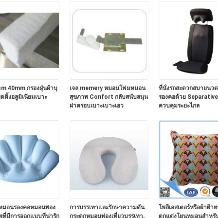
m 40mm กรองฝุ่นผ้าบุ
เจล memery หมอนโฟมหมอน
ที่นั่งรถสะดวกสบายนว
็ดดิ้งอลูมิเนียมเบาะ
สุขภาพ Confort กลับสนับสนุน
รองคอด้วย Separative
ฝาครอบเบาะเบาะเอว
ควบคุมระยะไกล
ำหมอนรองคอหมอนพอง
การบรรเทาและรักษาความดัน
โพลีเอสเตอร์หรือผ้าฝ้าย
พที่มีการออกแบบที่น่ารัก
กระดูกหมอนท่องเที่ยวบรรเทา,
ตกแต่งโยนหมอนสำหรับ