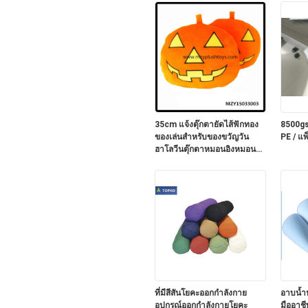
35cm แจ้งตุ๊กตายัดไส้ฟักทอง
8500gs
ของเล่นสำหรับของขวัญวัน
PE / แพ
ฮาโลวีนตุ๊กตาหมอนอิงหมอน
Plush
ที่มีสีสันโยคะออกกำลังกาย
อาบน้
อุปกรณ์ออกกำลังกายโยคะ
มืออาชี