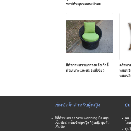
ซอฟท์หนุนหมอนเป่าลม
สีดำกลมหวายกลางแจ้งเก้าอี้
คริสมาสต
ด้วยเบาะและหมอนสีเขียว
หมอนอิ
หมอนอิ
เข็มขัดผ้าสำหรับผู้หญิง
ปุ่
สีที่กำหนดเอง 5cm webbing ยืดหยุ่น
จอ 
เข็มขัดผ้าเข็มขัดผู้หญิง / ผู้หญิงชุบหัว
โลหะ
เข็มขัด
ปุ่ม