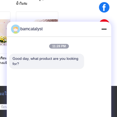
น้ำในร่ม
bamcatalyst
11:28 PM
เรือน
Good day, what product are you looking 
ที่ไม่ซ้ำกันการจำลองต้นไม้ตอ
งแจ้ง
ไม้ที่ใช้ในครัวเรือนหมอนหมอน
for?
อิงสำหรับการถ่ายภาพ Prop
ขอใบเสนอราคา
ส่ง
sgs