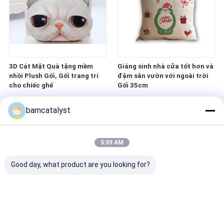
3D Cát Mặt Quà tặng mềm
Giáng sinh nhà cửa tốt hơn và
nhồi Plush Gối, Gối trang trí
đệm sân vườn với ngoài trời
cho chiếc ghế
Gối 35cm
bamcatalyst
5:59 AM
Good day, what product are you looking for?
Đen Vòng ngoài trời mây Ghế,
Luxury polyester Đệm và gối
Với Cushion xanh Và Gối
với phong cách nổi, đệm
ngoài trời trong nhà