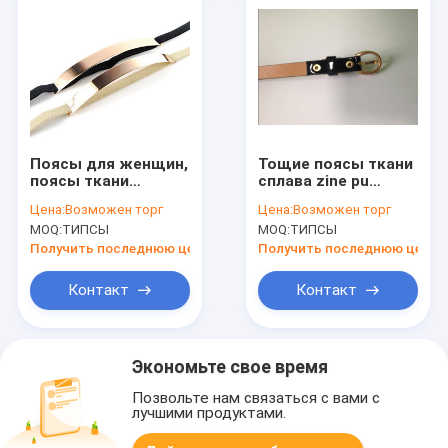
Поясы для женщин,
Тощие поясы ткани
поясы ткани
сплава zine pu
способа дамы
способа дамы для
Цена:
Возможен торг
Цена:
Возможен торг
эластичные детей
женщин с золотом
MOQ:
ТИПСЫ
MOQ:
ТИПСЫ
металлического
Eco
листа
содружественным
Получить последнюю цену
Получить последнюю цену
buckle
Контакт
Контакт
Экономьте свое время
Позвольте нам связаться с вами с
лучшими продуктами.