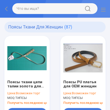
Поясы Ткани Для Женщин
(87)
Поясы ткани цепи
Поясы PU платья
талии золота для
для OEM женщин
шлема
Цена:
Возможен торг
Цена:
Возможен торг
температуры
MOQ:
ТИПСЫ
MOQ:
ТИПСЫ
женщины измеряя
Получить последнюю цену
Получить последнюю цену