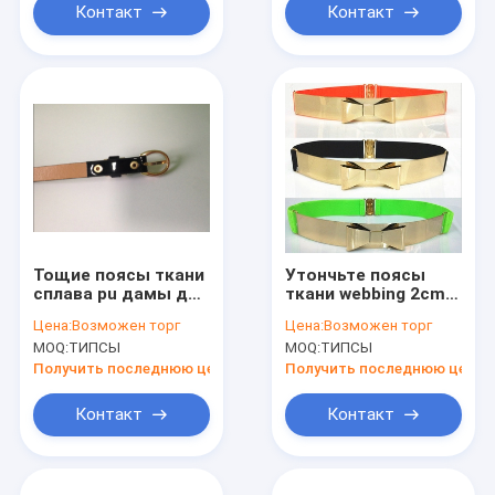
Контакт
Контакт
Тощие поясы ткани
Утончьте поясы
сплава pu дамы для
ткани webbing 2cm
женщин
до 4cm эластичные
Цена:
Возможен торг
Цена:
Возможен торг
для bownot металла
MOQ:
ТИПСЫ
MOQ:
ТИПСЫ
женщин
Получить последнюю цену
Получить последнюю цену
Контакт
Контакт