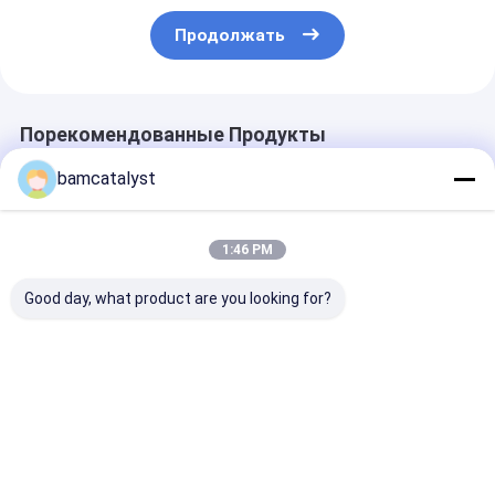
Продолжать
Порекомендованные Продукты
bamcatalyst
1:46 PM
Good day, what product are you looking for?
gel подушка пены
Поясы ткани цепи
Поясничный
памяти, подушки
талии золота для
охлаждая ва
геля охлаждая,
шлема
поддержки
охлаждая подушку
температуры
подушки пен
силикона
женщины измеряя
памяти геля
Лучшая цена
Лучшая цена
Лучшая ц
протезный за
для автомоби