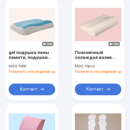
gel подушка пены
Поясничный
памяти, подушки
охлаждая валик
геля охлаждая,
поддержки
MOQ:
1000
MOQ:
10pcs
охлаждая подушку
подушки пены
Получить последнюю цену
Получить последнюю цену
силикона
памяти геля
протезный задний
для автомобиля
Контакт
Контакт