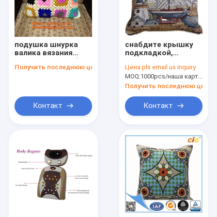
подушка шнурка
снабдите крышку
валика вязания
подкладкой,
крючком способа
крышку подушки,
Получить последнюю цену
Цена:
pls email us inquiry
для бухточки
валики гобелена
MOQ:
1000pcs/наша картина; картина 3000pcs/new
подушки крышки
валика домашнего
Получить последнюю цену
украшения
цветастой
Контакт
Контакт
Дом
Продукты
О нас