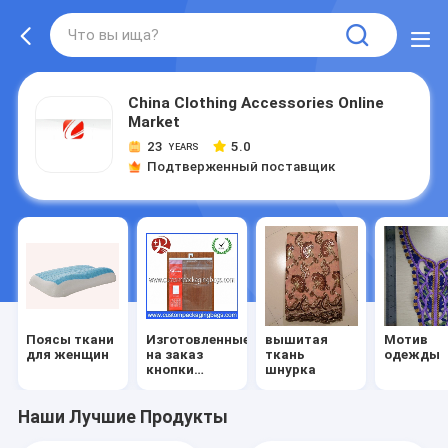
China Clothing Accessories Online
Market
23
5.0
YEARS
Подтверженный поставщик
Поясы ткани
Изготовленные
вышитая
Мотив
для женщин
на заказ
ткань
одежды
кнопки
шнурка
одежды
Наши Лучшие Продукты