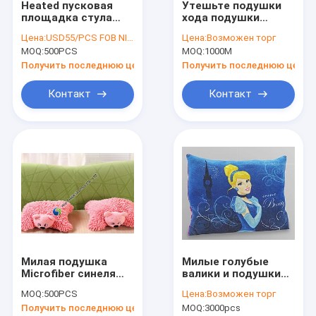
Heated пусковая
Утешьте подушки
Путешествие фабрики
площадка стула
хода подушки
массажа с валиком
сиденья
Цена:
USD55/PCS FOB NINGBO
Цена:
Возможен торг
автомобиля
самомоднейшие
Проверка качества
MOQ:
500PCS
MOQ:
1000М
топления/
декоративные для
магнитной терапией
софы/стула или
Получить последнюю цену
Получить последнюю цену
Свяжитесь мы
домашнего декора
Контакт
Контакт
Новости
Случаи
Спросите цитату
Поясы ткани для женщин
Милая подушка
Милые голубые
Изготовленные на заказ кнопки одежды
Microfiber синеля
валики и подушки
шаржа, красный
плюша Дисней
вышитая ткань шнурка
MOQ:
500PCS
Цена:
Возможен торг
розовый валик
Золушки для детей
Получить последнюю цену
MOQ:
3000pcs
софы для