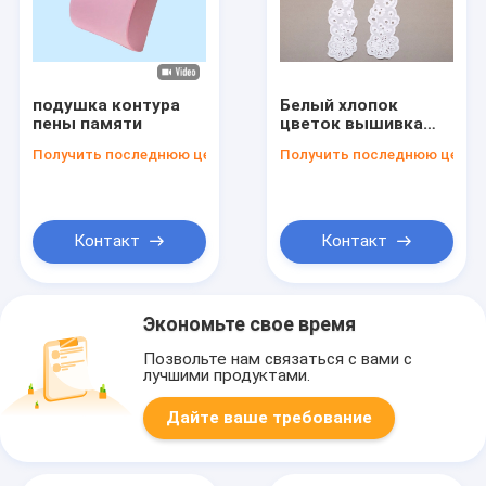
подушка контура
Белый хлопок
пены памяти
цветок вышивка
вязание крючком
Получить последнюю цену
Получить последнюю цену
кружевной
воротник, планки
для женщин платье
декольте
Контакт
Контакт
Экономьте свое время
Позвольте нам связаться с вами с
лучшими продуктами.
Дайте ваше требование