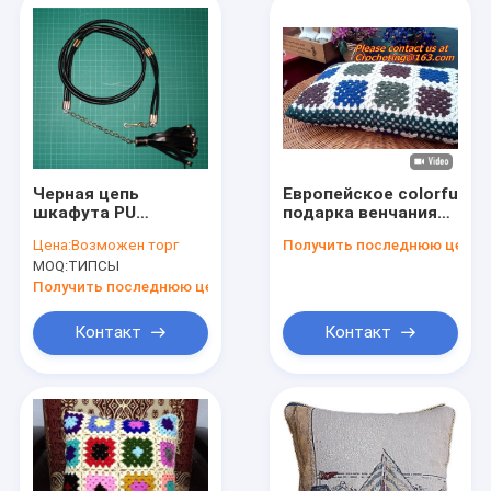
Черная цепь
Европейское colorfu
шкафута PU
подарка венчания
Tassels, поясы
декора дома
Цена:
Возможен торг
Получить последнюю цену
ткани 1.5cm для
аргументы за
MOQ:
ТИПСЫ
женщин металла и
подушки крышки
PU
валика шнурка
Получить последнюю цену
вязания крючком
хлопка
Контакт
Контакт