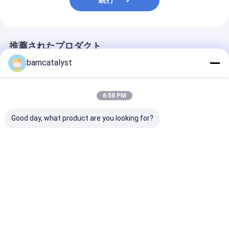
続行
推薦されたプロダクト
bamcatalyst
6:58 PM
Good day, what product are you looking for?
光沢がある磨かれたの
正方形の方法ベルトの
古典的な手細工
黒いバットマンの金属
留め金の古典的なステ
ランド人メンズ
のベルトの留め金、バ
ンレス鋼、独特なメン
レス鋼のブレス
ックルが付いている
ズ ベルトの留め金
の腕時計ベルト
TUV ベルト
のより広いリン
ベストプライス
ベストプライス
ベストプラ
Desktop Site
ホーム
企業情報
お問い合わせ