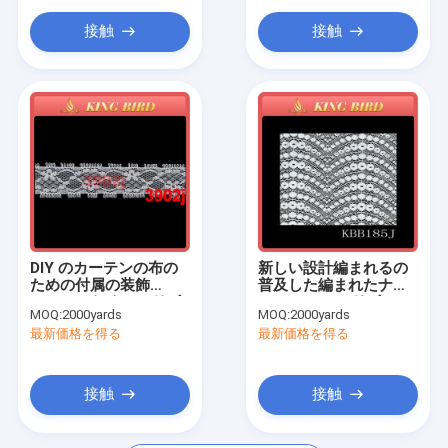
布のベルトの留め金
接触
接触
綿のナイロン レースの生地
ゲルのシート・クッション
DIY のカーテンの布の
新しい設計編まれるの
ための付属の装飾
普及した編まれたナイ
100% のナイロン リボ
ロン レースのリボンの
MOQ:
2000yards
MOQ:
2000yards
ンのトリム
トリムおよびジャカー
最新価格を得る
最新価格を得る
ド
接触
接触