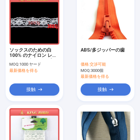
ソックスのための白
ABS/多ジッパーの歯
100% のナイロン レー
スおよび布はテーブル
MOQ:
1000 ヤード
価格:
交渉可能
クロスのためのリボン
最新価格を得る
MOQ:
3000個
のトリムをひもで締め
ます
最新価格を得る
接触
接触
家
プロダクト
私達について