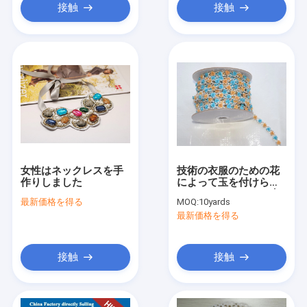
接触
接触
女性はネックレスを手
技術の衣服のための花
作りしました
によって玉を付けられ
るラインストーンの水
最新価格を得る
MOQ:
10yards
晶飾られたレースのト
最新価格を得る
リムのアップリケの装
飾の縫う供給
接触
接触