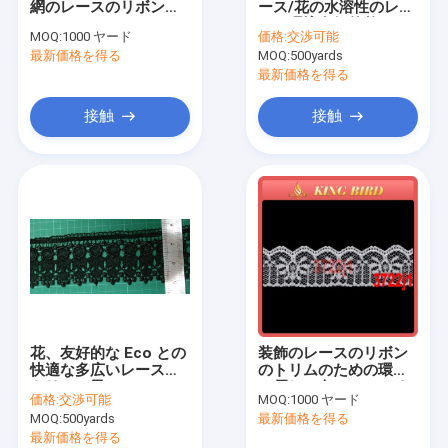
網のレースのリボンの
ース/花の水溶性のレー
衣類のモチーフ
トリム 1cm に 9cm を
スの環境友好的整いま
MOQ:
1000 ヤード
価格:
交渉可能
kintted
す
最新価格を得る
レース トリム ファブリック
MOQ:
500yards
最新価格を得る
装飾的なレースのトリム
接触
接触
ビードつば
金属のトリム
ラインストーンの熱伝達
編まれた伸縮性があるウェビング
注文のジッパー
花、友好的な Eco との
装飾のレースのリボン
造花のコサージュ
快適な多広いレースの
のトリムのための環境
トリムの黒
に優しい白 100% のナ
価格:
交渉可能
MOQ:
1000 ヤード
イロン レース
ハンドメイドのネックレス
MOQ:
500yards
最新価格を得る
最新価格を得る