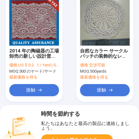
2014 年の陶磁器の工場
自然なカラー サークル
卸売の新しい設計普及
パッチの装飾的なレー
したフランスのゴムは
スのトリムの Qmilch
価格:
US $ 0.2 - 1 / Yard | Get Latest Price
価格:
交渉可能
下着のための端のレー
の水溶性のレース
MOQ:
300 のヤード/ヤード
MOQ:
500yards
スのトリミングをスカ
ラップで仕上げました
最新価格を得る
最新価格を得る
接触
接触
時間を節約する
私たちはあなたと最高の製品に連絡しまし
ょう。