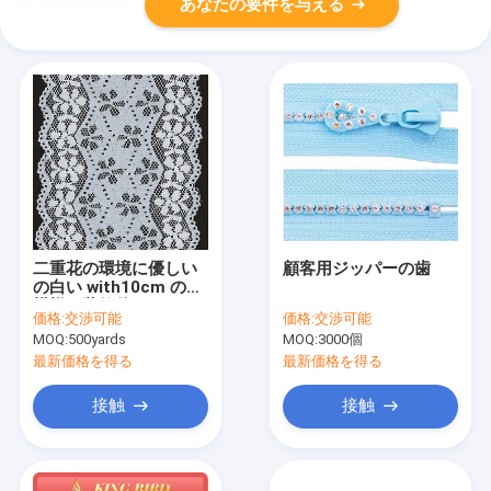
あなたの要件を与える
二重花の環境に優しい
顧客用ジッパーの歯
の白い with10cm の花
模様の装飾的なレース
価格:
交渉可能
価格:
交渉可能
のトリム
MOQ:
500yards
MOQ:
3000個
最新価格を得る
最新価格を得る
接触
接触