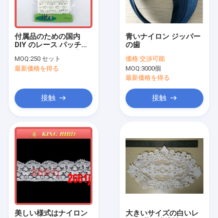
工場旅行
品質管理
付属品のための国内
青いナイロン ジッパー
DIY のレース パッチは
の歯
私達に連絡しなさい
リボンのトリムの綿の
MOQ:
250 セット
価格:
交渉可能
レースをひもで締めま
最新価格を得る
MOQ:
3000個
す
ニュース
最新価格を得る
場合
接触
接触
引用を要求しなさい
女性のための布ベルト
注文の衣類ボタン
刺繍されたレースの生地
美しい様式はナイロン
大きいサイズの白いレ