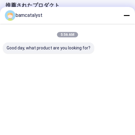
推薦されたプロダクト
bamcatalyst
5:56 AM
Good day, what product are you looking for?
衣服 OPP/CPP の衣類
塗られた注文の衣類は
リベットの衣服
のためのシールの接着
ジャケットpersonized
の注文の衣類ボ
剤が付いているプラス
サイズのための浮彫り
きっかり/黄銅3
チック ハンガー袋
にされたロゴにボタン
をかぶせて下さ
をかけます
ベストプライス
ベストプライス
ベストプラ
Desktop Site
ホーム
企業情報
お問い合わせ
地図
プライバシーポリシー
中国 短い袖ボタン サプライヤー.
Copyright © 2026 China Clothing
Accessories Online Market. All Rights Reserved. Developed by
ECER