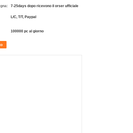
egna:
7-25days dopo ricevono il orser ufficiale
L/C, T/T, Paypal
100000 pc al giorno
to