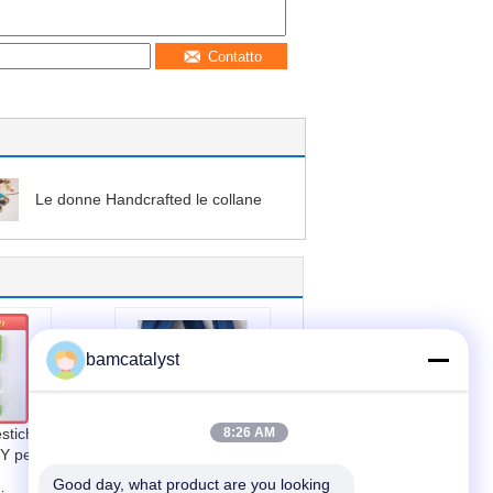
Contatto
Le donne Handcrafted le collane
bamcatalyst
stiche
Denti di nylon blu
8:26 AM
IY per
della chiusura
lampo
Good day, what product are you looking 