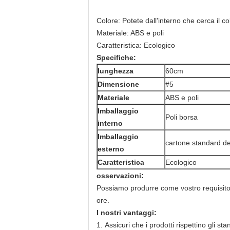
Colore: Potete dall'interno che cerca il co
Materiale: ABS e poli
Caratteristica: Ecologico
Specifiche:
lunghezza
60cm
Dimensione
#5
Materiale
ABS e poli
Imballaggio
Poli borsa
interno
Imballaggio
cartone standard de
esterno
Caratteristica
Ecologico
osservazioni:
Possiamo produrre come vostro requisito,
ore.
I nostri vantaggi:
1.
Assicuri che i prodotti rispettino gli sta