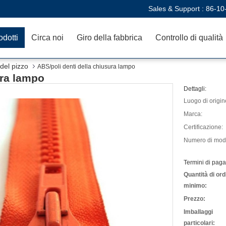
Sales & Support :
86-10
odotti
Circa noi
Giro della fabbrica
Controllo di qualità
del pizzo
ABS/poli denti della chiusura lampo
ura lampo
Dettagli:
Luogo di origin
Marca:
Certificazione:
Numero di mode
Termini di pag
Quantità di ord
minimo:
Prezzo:
Imballaggi
particolari: