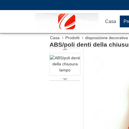
Casa
Pr
Casa
Prodotti
disposizione decorativa 
ABS/poli denti della chius