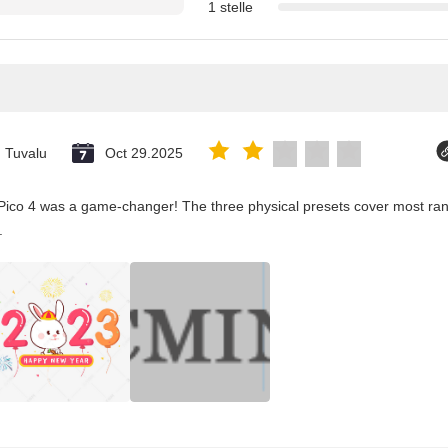
1 stelle
ne
Tuvalu
Oct 29.2025
Pico 4 was a game-changer! The three physical presets cover most rang
.