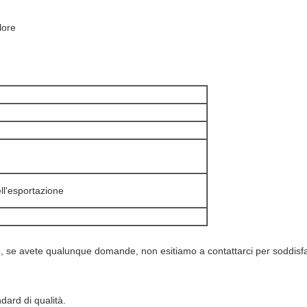
lore
ll'esportazione
 se avete qualunque domande, non esitiamo a contattarci per soddisfar
ndard di qualità.