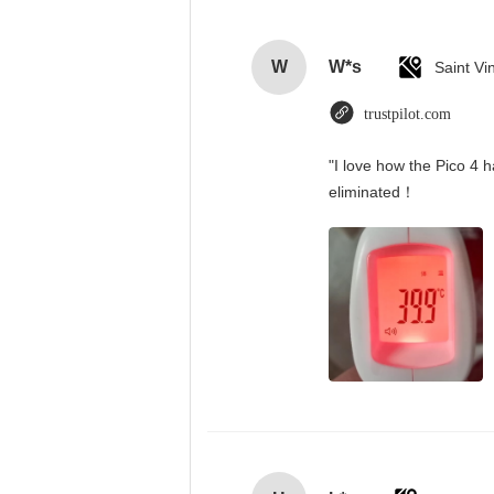
W
W*s
trustpilot.com
"I love how the Pico 4 h
eliminated！