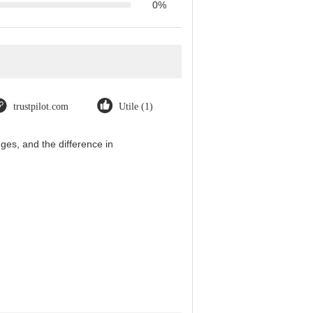
0%
trustpilot.com
Utile (1)
es, and the difference in