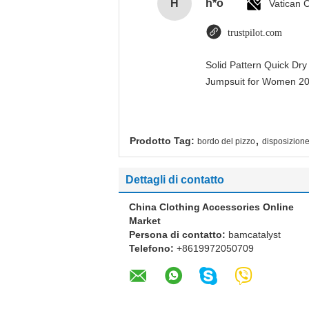
H
h*o
trustpilot.com
Solid Pattern Quick Dr
Jumpsuit for Women 
,
Prodotto Tag:
bordo del pizzo
disposizione
Dettagli di contatto
China Clothing Accessories Online
Market
Persona di contatto:
bamcatalyst
Telefono:
+8619972050709