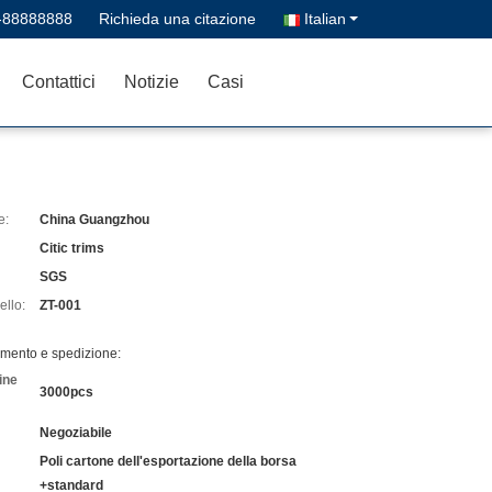
-88888888
Richieda una citazione
Italian
Contattici
Notizie
Casi
e:
China Guangzhou
Citic trims
SGS
llo:
ZT-001
amento e spedizione:
ine
3000pcs
Negoziabile
Poli cartone dell'esportazione della borsa
+standard