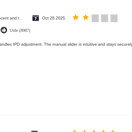
Saint Vincent and the Grenadines
Oct 28.2025
Utile (8987)
andles IPD adjustment. The manual slider is intuitive and stays securely 