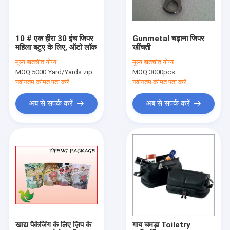
कारखाना भ्रमण
गुणवत्ता नियंत्रण
10 # एक हीरा 30 इंच जिपर
Gunmetal चढ़ाना जिपर
महिला बटुए के लिए, ऑटो लॉक
खींचती
संपर्क करें
मूल्य:
बातचीत योग्य
मूल्य:
बातचीत योग्य
MOQ:
5000 Yard/Yards zipper
MOQ:
3000pcs
समाचार
नवीनतम कीमत पता करें
नवीनतम कीमत पता करें
मामलों
अब से संपर्क करें
अब से संपर्क करें
एक उद्धरण की विनती करे
महिलाओं के लिए कपड़े बेल्ट
कस्टम कपड़े बटन
कढ़ाई फीता फैब्रिक
खाद्य पैकेजिंग के लिए ज़िप के
गाय चमड़ा Toiletry