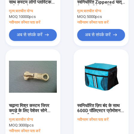
साथ कस्टम लोगो प्लास्टिक
स्वनिर्धारित Zippered यात्रा
पहनावा आकृति
खड़े हो जाओ पाउच
बैग काले नीचे कम्पार्टमेंट
मूल्य:
बातचीत योग्य
मूल्य:
बातचीत योग्य
MOQ:
फीता ट्रिम कपड़े
10000pcs
MOQ:
5000pcs
नवीनतम कीमत पता करें
नवीनतम कीमत पता करें
सजावटी फीता ट्रिम
अब से संपर्क करें
अब से संपर्क करें
मनका कॉलर
धातु ट्रिम
स्फटिक गर्मी हस्तांतरण
बुना लचीला बद्धी
कस्टम जिपर
चढ़ाना मिश्र कस्टम जिपर
स्वनिर्धारित ज़िप बंद के साथ
कृत्रिम फूल corsage
कपड़े के लिए पेशेवर सोने
600D पॉलिएस्टर प्रोमोशनल
खींचती
कूलर बैग
मूल्य:
बातचीत योग्य
नवीनतम कीमत पता करें
हस्तनिर्मित हार
MOQ:
3000pcs
नवीनतम कीमत पता करें