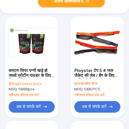
अपनी आवश्यकता दें
कस्टम जिपर पन्नी खड़े हो
Ployster टेप 5 # जल
जाओ प्रोटीन पाउडर के लिए
जैकेट की जेब / बैग के लिए
ज़िप थैली 250g 500g
प्रतिरोधी जिपर
मूल्य:
get latest price
मूल्य:
बातचीत योग्य
1000g
MOQ:
10000pcs
MOQ:
1000 PCS
नवीनतम कीमत पता करें
नवीनतम कीमत पता करें
अब से संपर्क करें
अब से संपर्क करें