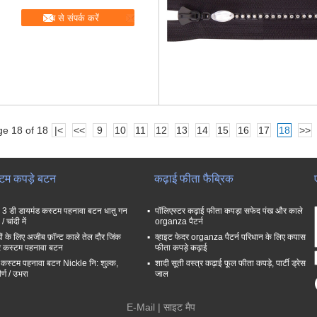
अब से संपर्क करें
e 18 of 18
|<
<<
9
10
11
12
13
14
15
16
17
18
>>
टम कपड़े बटन
कढ़ाई फीता फैब्रिक
ट 3 डी डायमंड कस्टम पहनावा बटन धातु गन
पॉलिएस्टर कढ़ाई फीता कपड़ा सफेद पंख और काले
/ चांदी में
organza पैटर्न
ों के लिए अजीब फ़ॉन्ट काले तेल दौर जिंक
व्हाइट फेदर organza पैटर्न परिधान के लिए कपास
र कस्टम पहनावा बटन
फीता कपड़े कढ़ाई
 कस्टम पहनावा बटन Nickle नि: शुल्क,
शादी सूती वस्त्र कढ़ाई फूल फीता कपड़े, पार्टी ड्रेस
र्ण / उभरा
जाल
E-Mail
|
साइट मैप