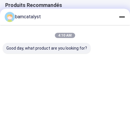
Produits Recommandés
bamcatalyst
4:10 AM
Good day, what product are you looking for?
Poly motif de coton
modèles de hotfix de
Motif jaune
de belle conception
conception de
populaire
pourpre avec le style
papillon de
d'habillement 
de Fashional
conception de mode ;
30cm x de 35c
le hotfix d'usine de
des vêtements,
Meilleur prix
Meilleur prix
Meilleur p
porcelaine modèle le
blanches
motif ; le meilleur
motif de hotfix de
modèles des prix
Aperçu
Au sujet de
Contactez-
Desktop
nous
nous
Site
Plan du site
Politique de confidentialité
La Chine motifz PK
Fournisseur.Copyright © 2025 China Clothing
Accessories Online Market. All Rights Reserved. Developed by
ECER