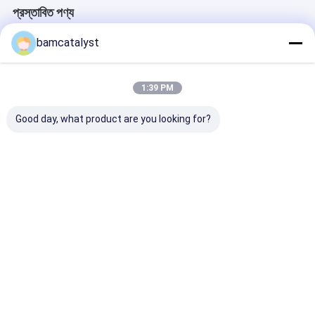
প্রস্তাবিত পণ্য
bamcatalyst
1:39 PM
Good day, what product are you looking for?
Beautiful Purple
ফ্যাশন ডিজাইন প্রজাপতি নকশা
Popular 30cm 
Design Poly Cotton
hotfix নিদর্শন; চীন কারখানা
35cm Yellow
Motif With Fashional
hotfix নিদর্শন মোটিফ; শ্রেষ্ঠ
Clothing Motif
Style
মূল্য নিদর্শন hotfix মোটিফ
Clothes , Whit
Flowers
ভালো দাম
ভালো দাম
ভালো দাম
বাড়ি
আমাদের
আমাদের সাথে যোগাযোগ
Desktop
Site
সম্পর্কে
করুন
সাইট ম্যাপ
গোপনীয়তা নীতি
চীন motifz পোশাক সরবরাহকারী.
Copyright © 2026 China Clothing
Accessories Online Market. All Rights Reserved. Developed by