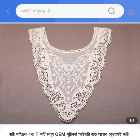
1
/
1
নারী শহিদুল এবং T শার্ট জন্য OEM সূচিকর্ম আইভরি হাত আলান ক্রোশেই জরি