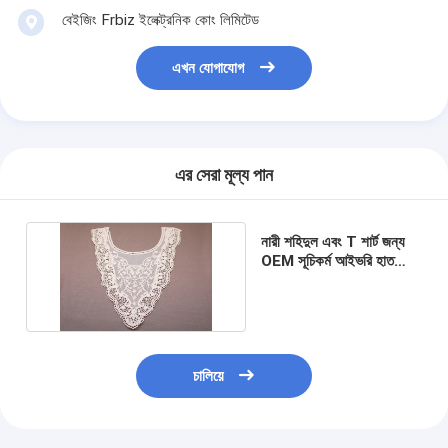
বেইজিং Frbiz ইলেক্ট্রনিক কোং লিমিটেড
এখন যোগাযোগ
এর সেরা মূল্য পান
নারী শহিদুল এবং T শার্ট জন্য
OEM সূচিকর্ম আইভরি হাত
আলান ক্রোশেই জরি কলার
চালিয়ে