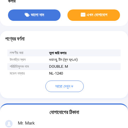
কলার
ভালো দাম
এখন যোগাযোগ
পণ্যের বর্ণনা
লক্ষণীয় করা
তুলা জরি কলার
উৎপত্তি স্থল
গুয়াংঝু, চীন (মূল ভূখণ্ড)
পরিচিতিমুলক নাম
DOUBLE. M
মডেল নম্বার
NL-1240
আরো দেখুন
যোগাযোগের ঠিকানা
Mr. Mark