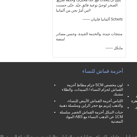
يتيح أن يتحدّث مع, جدّا محترف وخدمة سريع,
الصخر لوحيّ نوعية فائق جيّد. حتّى حسنت
من أمرّ نحن من ألمانيا!!
—— ألمانيا فابيان Scherb
منتجات جيدة، والخدمة الجيدة، وحسن مصادر
منصة!
—— مايكل
أحزمة قماش للنساء
لون مخصص 5CM حزام مطاط أحزمة
القماش لحزام النساء / السيدات، والطلاء
مشبك
هزة
اللباس أحزمة القماش الأبيض للنساء،
والذهب إبزيم مع حجر الراين وسلسلة ذهبية
،
حبات النيكل أحزمة القماش الخصر سلسلة
1CM ​​عن الذهب النساء مع ABS المواد
المعدنية
يغيز لها ، معاطف للنساء ، هدايا عيد ميلاد لها ، نظارات شمسية للنساء المورد.
ER