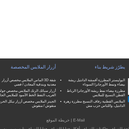
يطرّز شريط بناء
أزرار الملابس المخصصة
البوليستر المطرزة أقمشة الدانتيل ريشة
شقة 3D الماس الملابس مخصص أزرار
بيضاء ونمط الأورجانزا السوداء
معدنية وبندقية المعادن / فضي
مطرزة بيضاء نمط ريشة الأورجانزا الرباط
أزرار سبائك الزنك الملابس مخصص جولة
القطن النسيج للملابس
الغريب النفط الخط الأسود للملابس الجا
الملابس القطنية زفاف النسيج مطرزة زهرة
الجينز الملابس مخصص أزرار نيكل الحرة
الدانتيل، واللباس حزب مش
منقوش / منقوش
E-Mail
|
خريطة الموقع
احة للنساء ، جاكيتات للنساء ، أفكار هدايا للنساء ، هدايا للنساء ، نارسيسو رودر