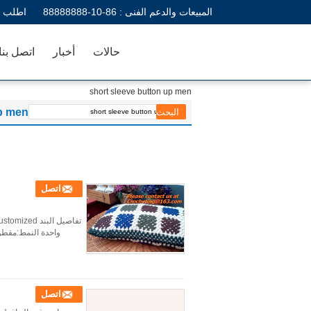
المبيعات والدعم الفنى :
86-10-88888888
اطلب ا
حالات
أخبار
اتصل بنا
short sleeve button up men
up men
اتصل
اتصل