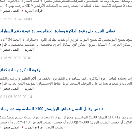
وسادة رغوة الحافظة، وسائد التبريد، وسادة السيليكون المزايا:1.السعر:سعر معقول ((كمية الشراء) 2.الجو
مرحب بهم. 4.ال...
قراءة المزيد
افضل سعر
2024-09-03 13:15:59
قطني التبريد جل رغوة الذاكرة وسادة العظام وسادة عودة دعم للسيارات
التفاصيل السريعة: 1. النسيج: ن
قراء
المزيد
افضل سعر
2020-07-01 11:16:50
رغوة الذاكرة وسادة كفاف
ات وسادة كفاف رغوة الذاكرة ، كما نشاهد في التلفزيون يخفف من آلام الظهر والرقبة والكت
والجانب والمعدة. يساعد على التوقف الشخير يزيل نقاط الاستنشاق المؤلمة الذين يعان...
قراء
المزيد
افضل سعر
2020-01-14 18:21:05
تنفس وقابل للغسل قماش البوليستر 100٪ للسادة، وسادة، وسادة
تفاصيل المنتج: البند رقم: SF0712 المواد: 100٪ البوليستر محبوك النوع: الاعوجاج النوع: شبكة نسيج نمط: شبك
hexgon الصغيرة سمك: 12MM أو حسب الطلب الوزن: 300-2000gsm أو حسب الطلب العرض: 140-
الطلب اللون...
قراءة المزيد
افضل سعر