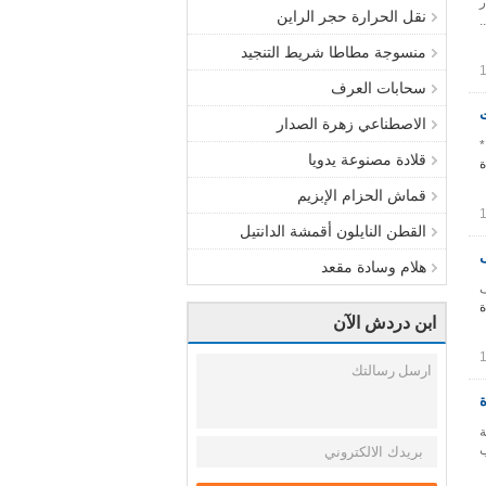
دة:اختبار
نقل الحرارة حجر الراين
منسوجة مطاطا شريط التنجيد
سحابات العرف
الاصطناعي زهرة الصدار
سيج البوليستر. 2. نسيج اللون: الوردي أو تقديم بطاقة اللون لاختيارك. 3. البعد: 34 * 32 *
قلادة مصنوعة يدويا
ة
قماش الحزام الإبزيم
القطن النايلون أقمشة الدانتيل
هلام وسادة مقعد
ف
ة
ابن دردش الآن
ة
230cm أو حسب