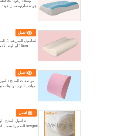
جودة صارم،ضمان جودة لمدة 5 سنوات 3.كمية: تقبل الطلبات الصغيرةصناعة المعدات الأوليةو ODM 
اتصل
10cm أو البعد الآخر يمكن العرف. 4. الشكل: مربع ، يمكن لأي أشكال أخرى مخصصة. 5. تصاميم مخصصة: ...
اتصل
مواصفات المنتج / الميز
مواقف النوم ، والبنك ، 
اتصل