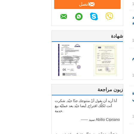
اتصل
د
شهادة
زبون مراجعة
ة
أنا أريد أن يقول أنّ منتوجك جدّا جيّد. شكرت
أنت لكلّك اقتراح, أيضا جيّد بعد عمليّة بيع
خدمة.
—— سيد Abílio Cipriano