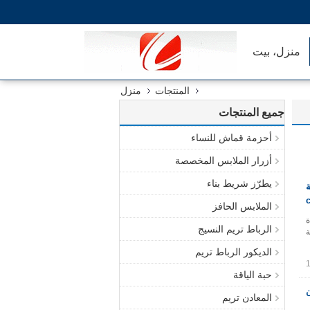
منزل، بيت
المنتجات
منزل
جميع المنتجات
أحزمة قماش للنساء
أزرار الملابس المخصصة
يطرّز شريط بناء
ة
الملابس الحافز
دة
الرباط تريم النسيج
يقة
الديكور الرباط تريم
حبة الياقة
ن
المعادن تريم