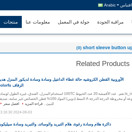
قتباس
Arabic
مراقبة الجودة
جولة في المعمل
معلومات عنا
منتجات
short sleeve button 
(0)
Related Products
الأوروبية القطن الكروشيه حالة غطاء الدانتيل وسادة وسادة لديكور المنزل هدي
الزفاف colorfu
تفاصيل البند is_customized:نعم.. عدد الأقمشة:20 عدد الخيوط:100TC استخدام:المنزل، الفندق، غيره الطول:لوسا
واحدة النمط:مقطوعة أو مخروطة الدرجة:الدرجة A النمط:(دوبي) المواد:100% قطن الخصائص:غير سامة، صد
للبيئ...
قراءة المزيد
افضل سعر
2024-09-03 13:16:30
ذاكرة هلام وسادة رغوة، هلام التبريد والوسائد، والتبريد وسادة سيليكو