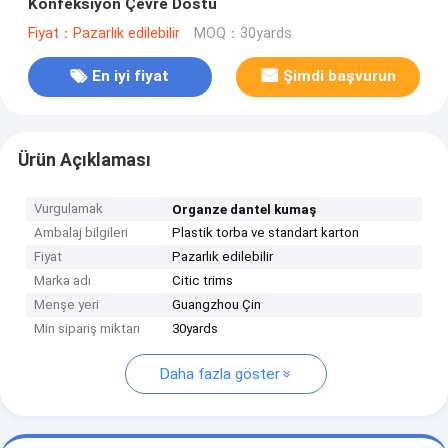
Konfeksiyon Çevre Dostu
Fiyat：Pazarlık edilebilir
MOQ：30yards
En iyi fiyat
Şimdi başvurun
Ürün Açıklaması
Vurgulamak
Organze dantel kumaş
Ambalaj bilgileri
Plastik torba ve standart karton
Fiyat
Pazarlık edilebilir
Marka adı
Citic trims
Menşe yeri
Guangzhou Çin
Min sipariş miktarı
30yards
Daha fazla göster