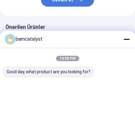
Devam et
Önerilen Ürünler
bamcatalyst
12:00 PM
Good day, what product are you looking for?
Bayan Giyim İçin
Stones ile Parti
Yeşil Organze
Şeftali Kahve Swiss
Elbise İsviçre Dantel
İşlemeli Dantel
Dantel Kumaş
Kumaş, Pembe Foshi
Kumaş, Parti E
En iyi fiyat
En iyi fiyat
En iyi fiy
Ana
Hakkımızda
Bize
Desktop
sayfa
ulaşın
Site