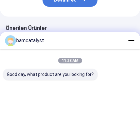
Devam et
Önerilen Ürünler
bamcatalyst
11:23 AM
Good day, what product are you looking for?
Jel bellek köpük
Kadın için altın bel
Lomber Soğu
yastık, jel soğutma
zinciri kumaş
Jeli Bellek Kö
yastıkları, soğutma
kemerler Sıcaklık
Yastığı Ortope
silikon yastık
Ölçüm Kask
Sırt Destek Yas
Araba için
En iyi fiyat
En iyi fiyat
En iyi fiy
Ana
Hakkımızda
Bize
Desktop
sayfa
ulaşın
Site