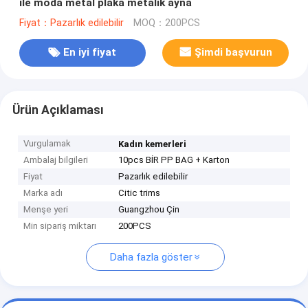
ile moda metal plaka metalik ayna
Fiyat：Pazarlık edilebilir
MOQ：200PCS
En iyi fiyat
Şimdi başvurun
Ürün Açıklaması
Vurgulamak
Kadın kemerleri
Ambalaj bilgileri
10pcs BİR PP BAG + Karton
Fiyat
Pazarlık edilebilir
Marka adı
Citic trims
Menşe yeri
Guangzhou Çin
Min sipariş miktarı
200PCS
Daha fazla göster