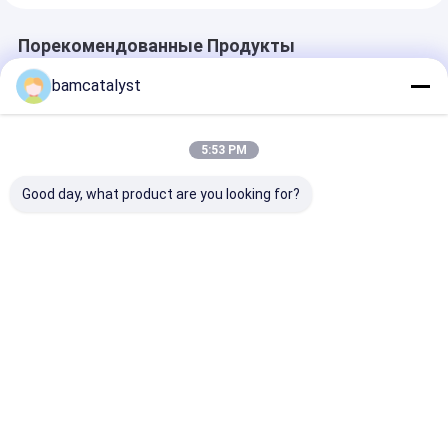
Порекомендованные Продукты
bamcatalyst
5:53 PM
Good day, what product are you looking for?
Отражательная
Европейское
игрушка тык
застежка -молния
colorfu подарка
штока 35cm
багажа
венчания декора
заполненная
дома аргументы за
плюшем для 
подушки крышки
подарков
Лучшая цена
Лучшая цена
Лучшая ц
валика шнурка
хеллоуина
вязания крючком
снабжает по
хлопка
подкладкой 
Главная
Карта
контактные
Desktop
страница
сайта
данные
Site
Карта сайта
Политика конфиденциальности
Китай отделка металла вставая на сторону поставщик.