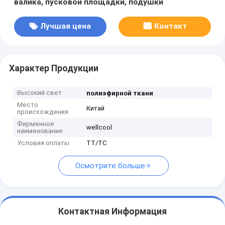
валика, пусковой площадки, подушки
Лучшая цена
Контакт
Характер Продукции
Высокий свет
полиэфирной ткани
Место
Китай
происхождения
Фирменное
wellcool
наименование
Условия оплаты
TT/TC
Осмотрите больше
Контактная Информация