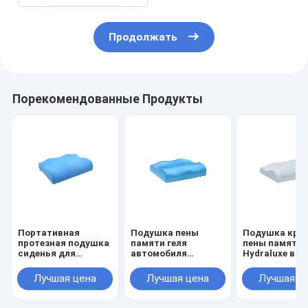
Продолжать
Порекомендованные Продукты
Портативная
Подушка пены
Подушка кро
протезная подушка
памяти геля
пены памяти 
сиденья для
автомобиля
Hydraluxe вит
автомобилей,
прямоугольника
комфорта с
плавая крышка
оконтуренная
крышкой сет
Лучшая цена
Лучшая цена
Лучшая ц
геля ткани
подушкой сиденья