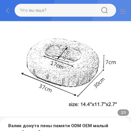
2
/
3
Валик донута пены памяти ODM OEM малый