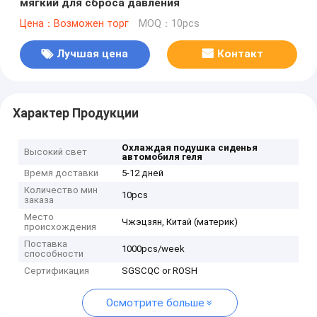
мягкий для сброса давления
Цена：Возможен торг
MOQ：10pcs
Лучшая цена
Контакт
Характер Продукции
Охлаждая подушка сиденья
Высокий свет
автомобиля геля
Время доставки
5-12 дней
Количество мин
10pcs
заказа
Место
Чжэцзян, Китай (материк)
происхождения
Поставка
1000pcs/week
способности
Сертификация
SGSCQC or ROSH
Осмотрите больше