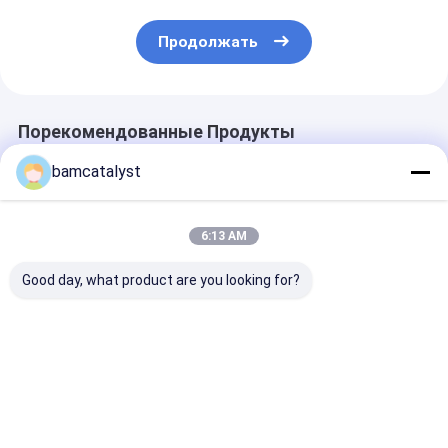
Продолжать
Порекомендованные Продукты
bamcatalyst
6:13 AM
Good day, what product are you looking for?
Эластичные
сплетенный
Малая высок
диапазоны Webbing
эластик
эффективнос
доступные в
машины утес
различных
продукции
материалах
Nonwoven
Лучшая цена
Лучшая цена
Лучшая ц
нержавеюще
стали