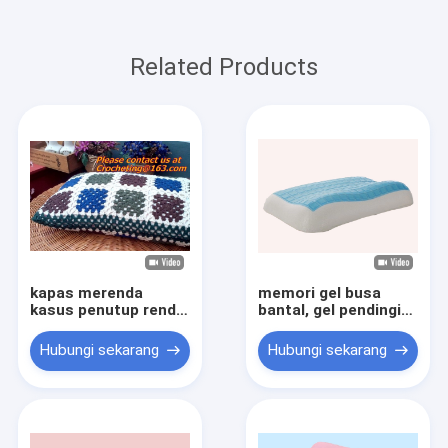
Related Products
kapas merenda
memori gel busa
kasus penutup renda
bantal, gel pendingin
bantal bantal Eropa
bantal, pendingin
untuk dekorasi
bantal silikon
Hubungi sekarang
Hubungi sekarang
rumah hadiah
pernikahan colorfu