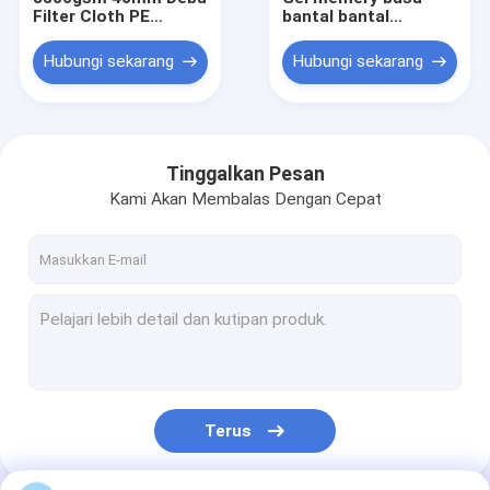
Filter Cloth PE
bantal bantal
Gumpalan / Padding
kesehatan confort
untuk Aluminium
kembali dukungan
Hubungi sekarang
Hubungi sekarang
Cushion
bantal penutup
lumbar bantal
Tinggalkan Pesan
Kami Akan Membalas Dengan Cepat
Rumah
Produk
Terus
Tentang kami