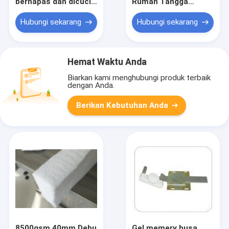
bernapas dan dicuci
Rumah Tangga
untuk bantal, pad,
bantal bantal, bantal
bantal
kursi luar ruangan
Hubungi sekarang
Hubungi sekarang
dalam
Hemat Waktu Anda
Biarkan kami menghubungi produk terbaik
dengan Anda.
Berikan Kebutuhan Anda
8500gsm 40mm Debu
Gel memery busa