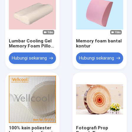
Lumbar Cooling Gel
Memory foam bantal
Memory Foam Pillow
kontur
ortopedi Kembali
Dukungan Cushion
Hubungi sekarang
Hubungi sekarang
untuk Mobil
100% kain poliester
Fotografi Prop