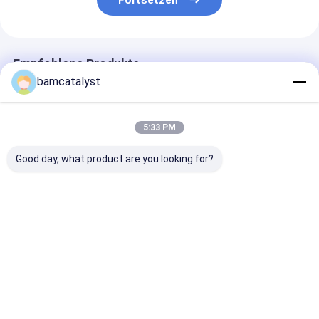
Fortsetzen
Empfohlene Produkte
bamcatalyst
5:33 PM
Good day, what product are you looking for?
Kleid OPP/CPP-
Gemalte
Asphaltieren S
Plastikaufhänger-
kundenspezifische
Niet-
Tasche mit
Kleidung knöpft
kundenspezifi
Dichtungs-Kleber für
prägeartiges Logo
Kleidungs-Kno
Kleidung
für Jacken
flach/Messing 
Bestpreis
Bestpreis
Bestprei
personized Größe
Kleider
Startseite
Über uns
Kontakt
Desktop Site
Sitemap
Datenschutzrichtlinie