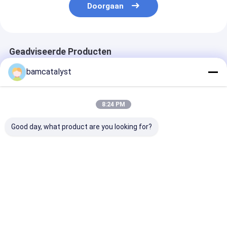
Doorgaan
Geadviseerde Producten
bamcatalyst
8:24 PM
Good day, what product are you looking for?
Hoofdkussen van het
Het draagbare
Roze van het h
het Geheugenschuim
Orthopedische
Geheugenschu
van Seat van het
Kussen van Gelseat
Eco
rechthoek het
voor Auto's,
Vriendschappel
Automobiele Gel
Zwemmende
Massagehoofd
Beste prijs
Beste prijs
Beste pri
Kussen van De
Doekdekking
met Zwemmen
contouren
Doekdekking
aangegeven
Thuis
Ongeveer
Contacteer
Desktop