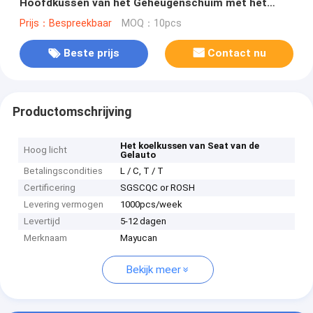
Hoofdkussen van het Geheugenschuim met het
Koelen van Naar maat gemaakt Gel
Prijs：Bespreekbaar
MOQ：10pcs
Beste prijs
Contact nu
Productomschrijving
Het koelkussen van Seat van de
Hoog licht
Gelauto
Betalingscondities
L / C, T / T
Certificering
SGSCQC or ROSH
Levering vermogen
1000pcs/week
Levertijd
5-12 dagen
Merknaam
Mayucan
Bekijk meer