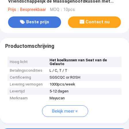
Vriendschappelijk de Massagehoofdkussen met
Zwemmende Doekdekking
Prijs：Bespreekbaar
MOQ：10pcs
Beste prijs
Contact nu
Productomschrijving
Het koelkussen van Seat van de
Hoog licht
Gelauto
Betalingscondities
L / C, T / T
Certificering
SGSCQC or ROSH
Levering vermogen
1000pcs/week
Levertijd
5-12 dagen
Merknaam
Mayucan
Bekijk meer