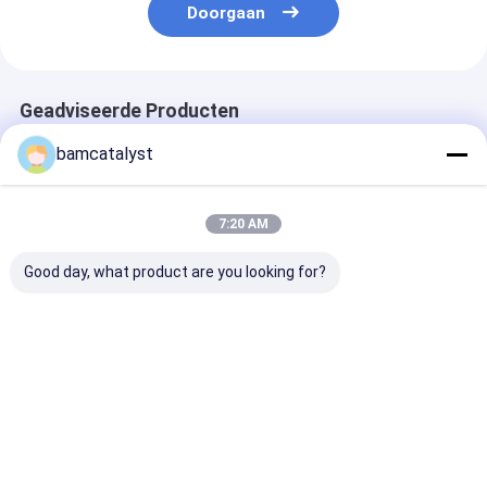
Doorgaan
Geadviseerde Producten
bamcatalyst
7:20 AM
Good day, what product are you looking for?
Hoofdkussen van het
Het draagbare
Van het het
het Geheugenschuim
Orthopedische
Gelgeheugen v
van Seat van het
Kussen van Gelseat
Hydraluxe van
rechthoek het
voor Auto's,
comfortrevolut
Automobiele Gel
Zwemmende
Hoofdkussen v
Beste prijs
Beste prijs
Beste pri
Kussen van De
Doekdekking
het Schuimbe
contouren
Netwerkdekkin
aangegeven
Thuis
Ongeveer
Contacteer
Desktop