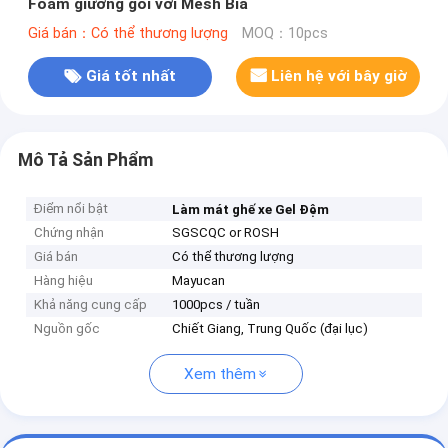
Foam giường gối với Mesh Bìa
Giá bán：Có thể thương lượng
MOQ：10pcs
Giá tốt nhất
Liên hệ với bây giờ
Mô Tả Sản Phẩm
Điểm nổi bật
Làm mát ghế xe Gel Đệm
Chứng nhận
SGSCQC or ROSH
Giá bán
Có thể thương lượng
Hàng hiệu
Mayucan
Khả năng cung cấp
1000pcs / tuần
Nguồn gốc
Chiết Giang, Trung Quốc (đại lục)
Xem thêm