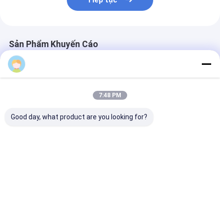
Tiếp tục
Sản Phẩm Khuyến Cáo
7:48 PM
Good day, what product are you looking for?
Gel ô tô Rectangle
Máy chỉnh hình Gel
Hồng Eco thân
Seat Cushion đường
Seat Cushion cho Xe
Memory Foam
viền Memory Foam
hơi, Bể vải Bìa
Massage gối v
Gối
vải Bìa
Giá tốt nhất
Giá tốt nhất
Giá tốt n
Nhà
Về chúng
Liên hệ với chúng
Desktop
tôi
tôi
Site