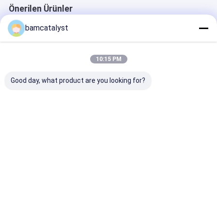
Önerilen Ürünler
bamcatalyst
10:15 PM
Good day, what product are you looking for?
Fashional Style ile
Moda tasarımı
Giyim, Beyaz
Güzel Mor Tasarım
kelebek tasarım
Çiçekler için p
Poly Pamuk Motif
düzeltme desenleri;
30cm x 35cm S
çini fabrika
Giyim Motif
düzeltme desen
En iyi fiyat
En iyi fiyat
En iyi fiy
motif; en iyi fiyat
desen düzeltme
motif
Ana
Hakkımızda
Bize
Desktop
sayfa
ulaşın
Site
Site Haritası
Gizlilik Politikası
Çin motifz pk
tedarikçi.Copyright © 2025 China Clothing
Accessories Online Market. All Rights Reserved. Developed by
ECER