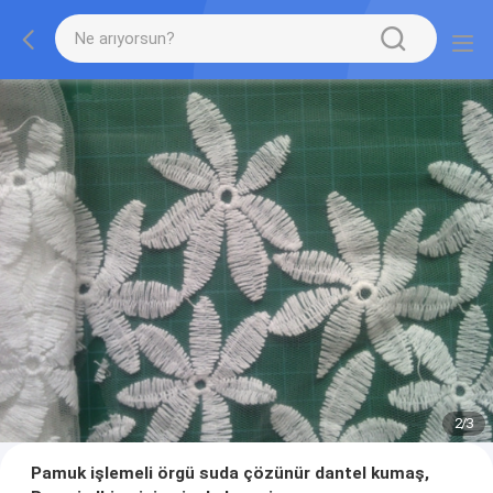
2
/
3
Pamuk işlemeli örgü suda çözünür dantel kumaş,