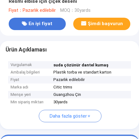
Resmi elbise için çiçek deseni
Fiyat：Pazarlık edilebilir
MOQ：30yards
En iyi fiyat
Şimdi başvurun
Ürün Açıklaması
Vurgulamak
suda çözünür dantel kumaş
Ambalaj bilgileri
Plastik torba ve standart karton
Fiyat
Pazarlık edilebilir
Marka adı
Citic trims
Menşe yeri
Guangzhou Çin
Min sipariş miktarı
30yards
Daha fazla göster