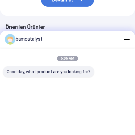
Devam et
Önerilen Ürünler
bamcatalyst
6:06 AM
Good day, what product are you looking for?
Bayan Giyim İçin
Stones ile Parti
Yeşil Organze
Şeftali Kahve Swiss
Elbise İsviçre Dantel
İşlemeli Dantel
Dantel Kumaş
Kumaş, Pembe Foshi
Kumaş, Parti E
En iyi fiyat
En iyi fiyat
En iyi fiy
Ana
Hakkımızda
Bize
Desktop
sayfa
ulaşın
Site