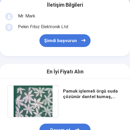
İletişim Bilgileri
Mr. Mark
Pekin Frbiz Elektronik Ltd
Şimdi başvurun
En İyi Fiyatı Alın
Pamuk işlemeli örgü suda
çözünür dantel kumaş,
Resmi elbise için çiçek
deseni