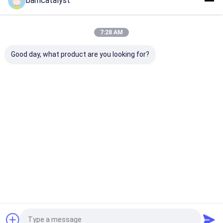
bamcatalyst
แผนผังเว็บไซต์
นโยบายความเป็นส่วนตัว
จีน ผ้าตาข่ายปัก ผู้จัดจำหน่าย.
Copyright © 2026 China Clothing
Accessories Online Market. All Rights Reserved. Developed by
7:28 AM
ECER
Good day, what product are you looking for?
บ้าน
ผลิตภัณฑ์
เกี่ยวกับเรา