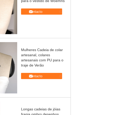
para o vestido de Woemns
contacto
Mulheres Cadeia de colar
artesanal, colares
artesanais com PU para o
traje de Verão
contacto
Longas cadeias de jóias
franja ombro desenhos