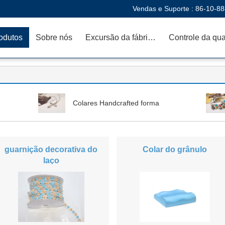
Vendas e Suporte :
86-10-8
odutos
Sobre nós
Excursão da fábrica
Colares Handcrafted forma
guarnição decorativa do
Colar do grânulo
laço