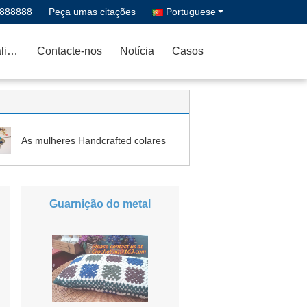
8888888
Peça umas citações
Portuguese
Controle da qualidade
Contacte-nos
Notícia
Casos
As mulheres Handcrafted colares
Guarnição do metal