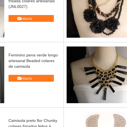
frisada colares artesanais
(JNL0027)
contacto
Feminino pena verde longo
artesanal Beaded colares
de camisola
contacto
Camisola preto flor Chunky
colares frisados feitos à