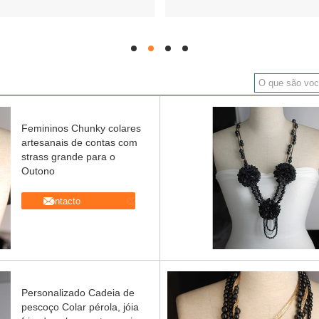
hd
hd
hd
hd
Femininos Chunky colares
artesanais de contas com
strass grande para o
Outono
contacto
Personalizado Cadeia de
pescoço Colar pérola, jóia