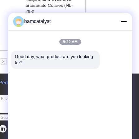
artesanato Colares (NL-
298)
bamcatalyst
contacto
9:22 AM
Good day, what product are you looking 
>|
for?
Pedir um orçamento
Enviar