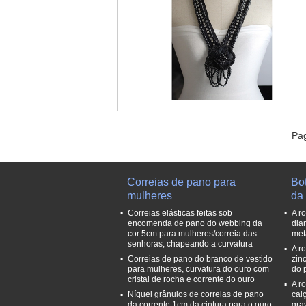
Pag
Correias de pano para
Bo
mulheres
da
Correias elásticas feitas sob
A r
encomenda de pano do webbing da
dia
cor 5cm para mulheres/correia das
met
senhoras, chapeando a curvatura
A r
Correias de pano do branco de vestido
zin
para mulheres, curvatura do ouro com
do 
cristal de rocha e corrente do ouro
A r
Níquel grânulos de correias de pano
cal
da corrente 1cm da cintura para o ouro
gra