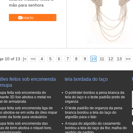
mão para senhora
contacto
e 10 of 13
|<
<<
4
5
6
7
8
9
10
11
12
13
>>
tões feitos sob encomenda
tela bordada do laço
 roupa
oupa feita sob encomenda do
O poliéster bordou a pena branca da
mante 3D liso abotoa o metal no
tela do laço e o teste padrão preto de
al de arma/prata
organza
oupa feita sob encomenda liga de
O teste padrão de organza da pena
co abotoa-se em volta do óleo impar
branca bordou a tela do laço do
preto da fonte para vestuários
algodão para o fato
oupa feita sob encomenda das
A roupa do algodão do casamento
ças de brim abotoa o níquel livre,
bordou a tela do laço da flor, malha do
vado/gravado
vestido de partido