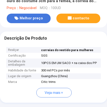
ouro do costume 3cm para a fêmea, a correia do
plutônio e do ferro
Preço：Negociável
MOQ：100UD
Melhor preço
contacto
Descrição De Produto
Realçar
correias do vestido para mulheres
Certificação
SGS
Detalhes da
10PCS EM UM SACO + na caixa dos PP
embalagem
Habilidade da fonte
300 mil PCs por mês
Lugar de origem
Guangzhou (China)
Marca
Citic trims
Veja mais