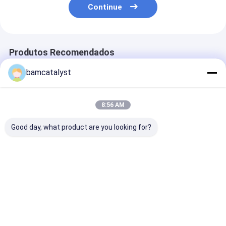
Continue
Produtos Recomendados
bamcatalyst
8:56 AM
Good day, what product are you looking for?
coagule o descanso
Correias de pano da
Coxim traseir
da espuma da
corrente da cintura
ortopédico
memória, descansos
do ouro para o
refrigerando 
refrigerando do gel,
capacete de medição
do apoio do
refrigerando o
da temperatura da
descanso da 
Melhor preço
Melhor preço
Melhor pr
descanso do silicone
mulher
da memória do
para o carro
Casa
Mapa do
Fale
Desktop