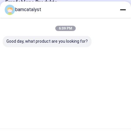
Empfohlene Produkte
bamcatalyst
6:09 PM
Good day, what product are you looking for?
Elastische Bänder
gesponnenes
Kleiner Edelsta
des gewebten
Gummiband
nichtgewebte
Materials verfügbar
Produktions-Z
in den verschiedenen
Maschinen-
Materialien
Hochleistung
Bestpreis
Bestpreis
Bestprei
Startseite
Über uns
Kontakt
Desktop Site
Sitemap
Datenschutzrichtlinie
China Elastisches gewebtes Material
Lieferant.Copyright © 2025
China Clothing Accessories Online Market. All Rights Reserved.
Developed by
ECER