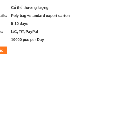
Có thể thương lượng
ils:
Poly bag +standard export carton
5-10 days
s:
L/C, T/T, PayPal
10000 pcs per Day
úc