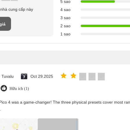
5 sao
 nhà cung cấp này
4 sao
3 sao
giá
2 sao
1 sao
Tuvalu
Oct 29.2025
Hữu ích (1)
Pico 4 was a game-changer! The three physical presets cover most rang
.