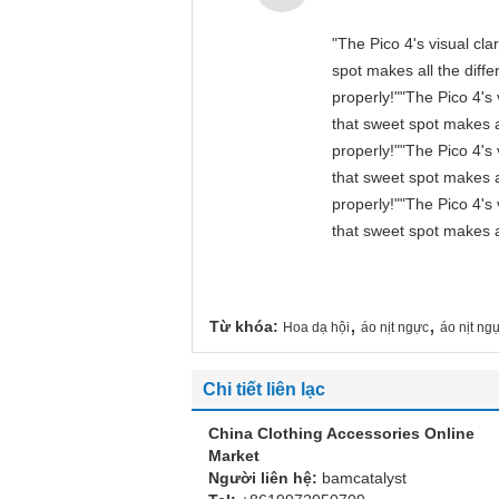
"The Pico 4's visual cla
spot makes all the diff
properly!""The Pico 4's 
that sweet spot makes a
properly!""The Pico 4's 
that sweet spot makes a
properly!""The Pico 4's 
that sweet spot makes a
,
,
Từ khóa:
Hoa dạ hội
áo nịt ngực
áo nịt ng
Chi tiết liên lạc
China Clothing Accessories Online
Market
Người liên hệ:
bamcatalyst