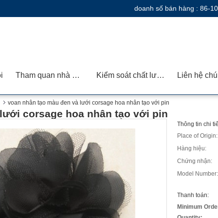
doanh số bán hàng :
86-1
i
Tham quan nhà máy
Kiểm soát chất lượng
Liên hệ chú
voan nhân tạo màu đen và lưới corsage hoa nhân tạo với pin
lưới corsage hoa nhân tạo với pin
Thông tin chi t
Place of Origin:
Hàng hiệu:
Chứng nhận:
Model Number:
Thanh toán:
Minimum Orde
Quantity: