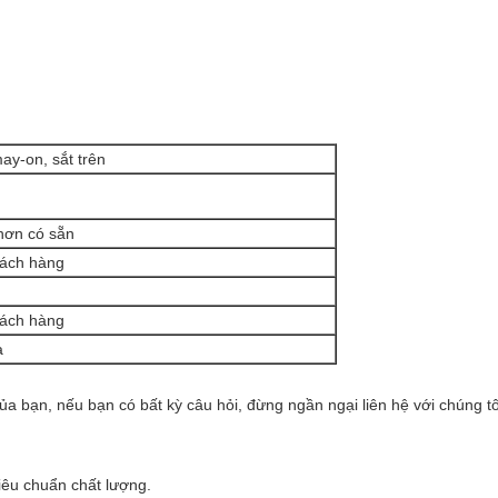
may-on, sắt trên
hơn có sẵn
hách hàng
hách hàng
à
ủa bạn, nếu bạn có bất kỳ câu hỏi, đừng ngần ngại liên hệ với chúng tôi
êu chuẩn chất lượng.