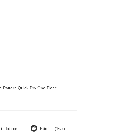
d Pattern Quick Dry One Piece
stpilot.com
Hữu ích (1w+)