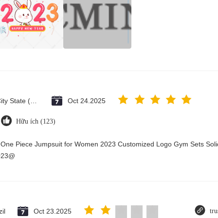
Vatican City State (Holy See)
Oct 24.2025
Hữu ích (123)
y One Piece Jumpsuit for Women 2023 Customized Logo Gym Sets Soli
2023@
il
Oct 23.2025
tru