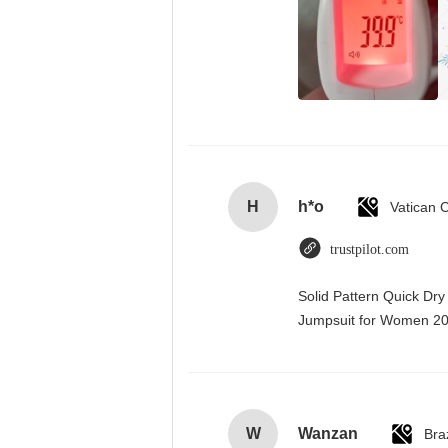
H
h*o
trustpilot.com
Solid Pattern Quick Dr
Jumpsuit for Women 
W
Wanzan
Braz