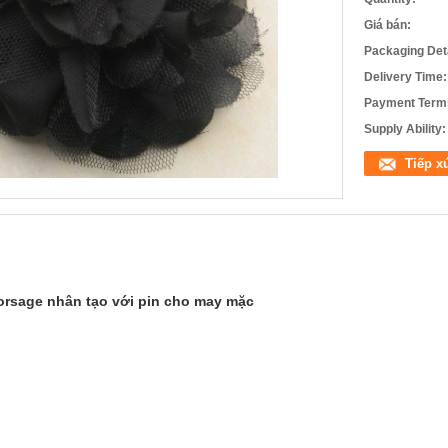
Giá bán:
Packaging Deta
Delivery Time:
Payment Term
Supply Ability:
Tiếp x
orsage nhân tạo với pin cho may mặc
g