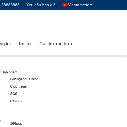
0-88888888
Yêu cầu báo giá
Vietnamese
ng tôi
Tin tức
Các trường hợp
iết sản phẩm:
Guangzhou China
Citic trims
SGS
CO-002
r
100pcs