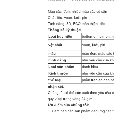
Màu sắc: đen, nhiều màu sắc có sẵn
Chất liệu: voan, lưới, pin
Tính năng: 3D, ECO thân thiện, dệt
Thông số kỹ thuật:
Loại huy hiệu
botton-on, pin-on, 
vật chất
Voan, lưới, pin
màu
màu đen, màu sắc 
hình dáng
như yêu cầu của k
Loại sản phẩm
danh hiệu
Kích thước
như yêu cầu của k
thể loại
phần trên áo đàn b
nhận xét:
Chúng tôi có thể sản xuất theo yêu cầu c
quý vị tại trong vòng 24 giờ.
Ưu điểm của chúng tôi:
1. Đảm bảo các sản phẩm đáp ứng các ti