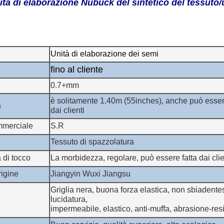
nità di elaborazione Nubuck del sintetico del tessuto/
Unità di elaborazione dei semi
fino al cliente
0.7+mm
è solitamente 1.40m (55inches), anche può esser
a
dai clienti
mmerciale
S.R
Tessuto di spazzolatura
à di tocco
La morbidezza, regolare, può essere fatta dai clie
rigine
Jiangyin Wuxi Jiangsu
Griglia nera, buona forza elastica, non sbiadentes
lucidatura,
impermeabile, elastico, anti-muffa, abrasione-res