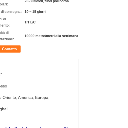
20-30m/roll, fuori poli borsa
olari:
 di consegna:
10 ~ 15 giorni
i di
T/T L/C
ento:
ità di
10000 metro/metri alla settimana
ntazione:
Contatto
5"
esso
 Oriente, America, Europa,
ghai