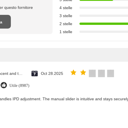
r questo fornitore
4 stelle
3 stelle
na
2 stelle
1 stelle
ne
Saint Vincent and the Grenadines
Oct 28.2025
Utile (8987)
andles IPD adjustment. The manual slider is intuitive and stays securely 