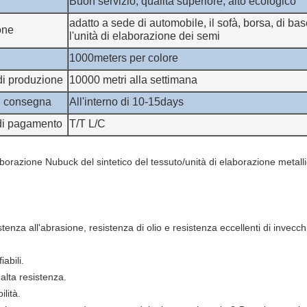
Buon servizio, qualità superiore, alto ecologico
adatto a sede di automobile, il sofà, borsa, di bas
one
l'unità di elaborazione dei semi
1000meters per colore
di produzione
10000 metri alla settimana
i consegna
All'interno di 10-15days
 di pagamento
T/T L/C
tenza all'abrasione, resistenza di olio e resistenza eccellenti di invecc
iabili.
alta resistenza.
ilità.