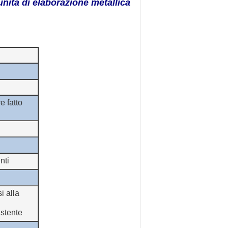
unità di elaborazione metallica
e fatto
nti
i alla
istente