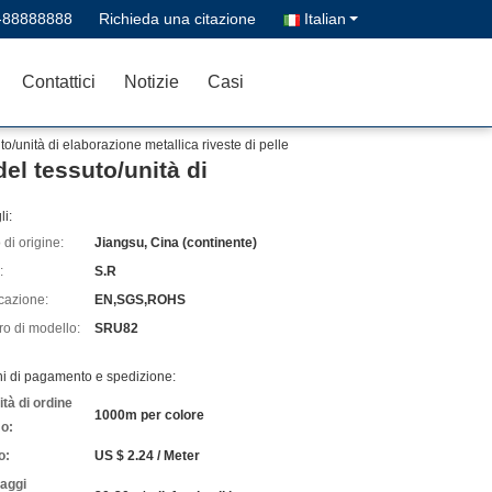
-88888888
Richieda una citazione
Italian
Contattici
Notizie
Casi
to/unità di elaborazione metallica riveste di pelle
del tessuto/unità di
li:
di origine:
Jiangsu, Cina (continente)
:
S.R
icazione:
EN,SGS,ROHS
o di modello:
SRU82
ni di pagamento e spedizione:
tà di ordine
1000m per colore
o:
o:
US $ 2.24 / Meter
laggi