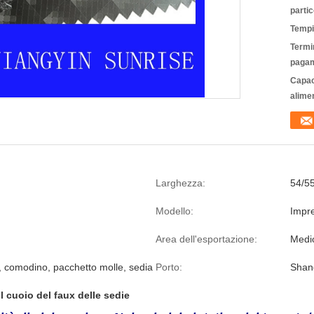
partic
Tempi
Termin
pagam
Capac
alime
Larghezza:
54/5
Modello:
Impr
Area dell'esportazione:
Medio
o, comodino, pacchetto molle, sedia
Porto:
Shan
il cuoio del faux delle sedie