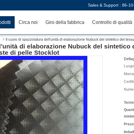
Sales & Support :
86-10
odotti
Circa noi
Giro della fabbrica
Controllo di qualità
o
Il cuoio di spazzolatura dell'unità di elaborazione Nubuck del sintetico del tessu
l'unità di elaborazione Nubuck del sintetico 
ste di pelle Stocklot
Dettag
Luogo 
Marca
Certif
Numer
Termi
Quanti
minim
Prezz
Imbal