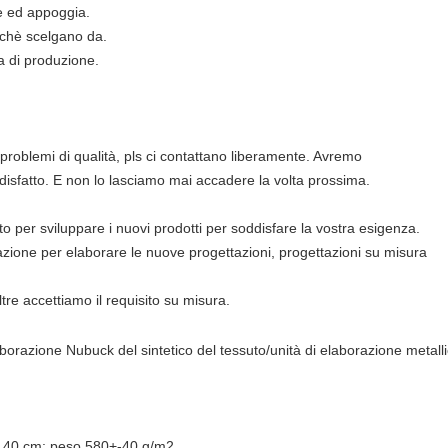
ne ed appoggia.
inchè scelgano da.
a di produzione.
 problemi di qualità, pls ci contattano liberamente. Avremo
disfatto. E non lo lasciamo mai accadere la volta prossima.
o per sviluppare i nuovi prodotti per soddisfare la vostra esigenza.
azione per elaborare le nuove progettazioni, progettazioni su misura
ltre accettiamo il requisito su misura.
di 140 cm; peso 580+-40 g/m2