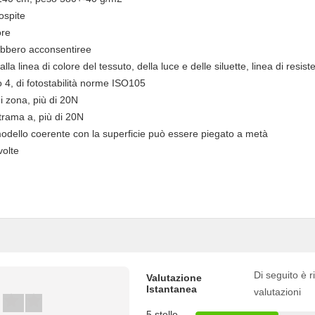
'ospite
ore
rebbero acconsentiree
alla linea di colore del tessuto, della luce e delle siluette, linea di resi
to 4, di fotostabilità norme ISO105
i zona, più di 20N
a trama a, più di 20N
 modello coerente con la superficie può essere piegato a metà
volte
Di seguito è ri
Valutazione
Istantanea
valutazioni
5 stelle