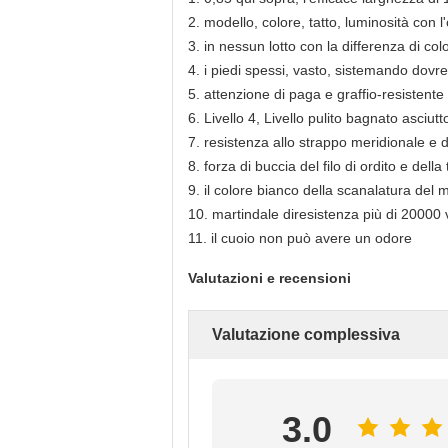
2. modello, colore, tatto, luminosità con l
3. in nessun lotto con la differenza di col
4. i piedi spessi, vasto, sistemando dov
5. attenzione di paga e graffio-resistente 
6. Livello 4, Livello pulito bagnato asciut
7. resistenza allo strappo meridionale e d
8. forza di buccia del filo di ordito e dell
9. il colore bianco della scanalatura del
10. martindale diresistenza più di 20000 
11. il cuoio non può avere un odore
Valutazioni e recensioni
Valutazione complessiva
3.0