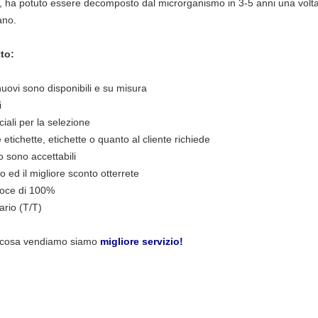
o, ha potuto essere decomposto dal microrganismo in 3-5 anni una volta
ano.
tto:
ri/nuovi sono disponibili e su misura
i
ali per la selezione
e etichette, etichette o quanto al cliente richiede
o sono accettabili
o ed il migliore sconto otterrete
eloce di 100%
ario (T/T)
e cosa vendiamo siamo
migliore servizio!