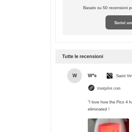
Basato su 50 recensioni pe
Scrivi u
recensio
Tutte le recensioni
W
W*s
trustpilot.com
"I love how the Pico 4 h
eliminated！