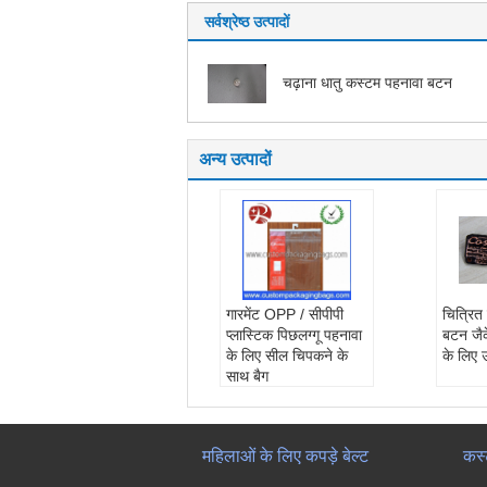
सर्वश्रेष्ठ उत्पादों
चढ़ाना धातु कस्टम पहनावा बटन
अन्य उत्पादों
गारमेंट OPP / सीपीपी
चित्रित
प्लास्टिक पिछलग्गू पहनावा
बटन जै
के लिए सील चिपकने के
के लिए 
साथ बैग
महिलाओं के लिए कपड़े बेल्ट
कस्