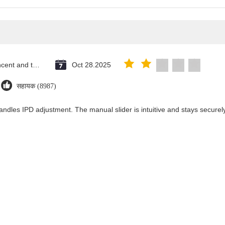
Saint Vincent and the Grenadines
Oct 28.2025
सहायक (8987)
andles IPD adjustment. The manual slider is intuitive and stays securely 