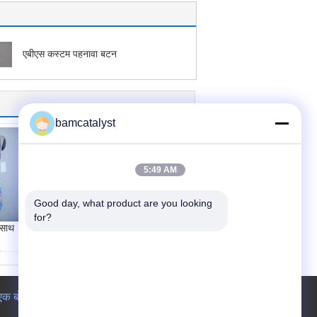
एबीएस कस्टम पहनावा बटन
bamcatalyst
5:49 AM
Good day, what product are you looking 
पीतल मैट / एल्यूमीनियम
for?
कस्टम पहनावा बटन जीन्स
 साथ
के लिए दौर
िला
एक बोली का अनुरोध