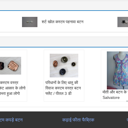
शर्ट खोल कस्टम पहनावा बटन
 कस्टम वस्त्र
परिधानों के लिए धातु की
केट आकार के लोगो
रिवाज कस्टम वस्त्र बटन
मोती और बटन के
उभरा हुआ लोगो
फ्लैट / पीतल 3 डी
Salvatore
Ferragamo मह
कस्टम पहनावा
टम कपड़े बटन
कढ़ाई फीता फैब्रिक