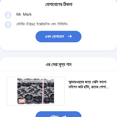
যোগাযোগের ঠিকানা
Mr. Mark
বেইজিং Frbiz ইলেক্ট্রনিক কোং লিমিটেড
এখন যোগাযোগ
এর সেরা মূল্য পান
আন্ডারওয়্যার জন্য সেক্সি কালো
নাইলন জরি ছাঁটা, রাতের পোশাক
সি ওয়াই-HB0107