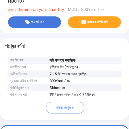
HB0107
মূল্য：Depend on your quantity
MOQ：800Yard / রঙ
ভালো দাম
এখন যোগাযোগ
পণ্যের বর্ণনা
লক্ষণীয় করা
জরি দাম্পত্য ফ্যাব্রিক
উৎপত্তি স্থল
ফুজিয়ান চীন (মেনল্যান্ড)
ডেলিভারি সময়
7-15 দিন পরে আমানত প্রাপ্তি
ন্যূনতম চাহিদার পরিমাণ
800Yard / রঙ
পরিচিতিমুলক নাম
Shineder
পরিশোধের শর্ত
টিটি / জলজ পালন / ওয়েস্টার্ন ইউনিয়ন
আরো দেখুন