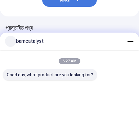
চালিয়ে
প্রস্তাবিত পণ্য
bamcatalyst
6:27 AM
Good day, what product are you looking for?
Gold Cocktail Dress
বিবাহ শহিদুল / উচ্চ ফ্যাশন জরি
Swiss Metallic
Bridal Lace Fabrics ,
কাপড় জন্য নীল কুণ্ডলী লেইস
Bridal Lace Fab
Garment Accessory
ফ্যাব্রিক
SLV 130 - 135
Width
ভালো দাম
ভালো দাম
ভালো দাম
বাড়ি
আমাদের
আমাদের সাথে যোগাযোগ
Desktop
Site
সম্পর্কে
করুন