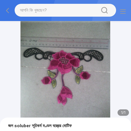
1
/
1
জল soluber সূচিকর্ম মণ্ডল বস্ত্রের মোটিফ