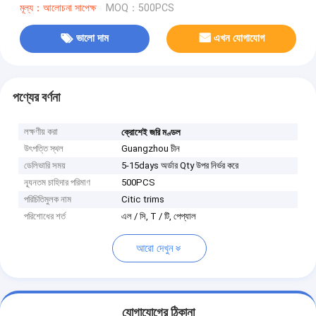
মূল্য：আলোচনা সাপেক্ষ
MOQ：500PCS
ভালো দাম
এখন যোগাযোগ
পণ্যের বর্ণনা
লক্ষণীয় করা
ক্রোশেই জরি মণ্ডল
উৎপত্তি স্থল
Guangzhou চীন
ডেলিভারি সময়
5-15days অর্ডার Qty উপর নির্ভর করে
ন্যূনতম চাহিদার পরিমাণ
500PCS
পরিচিতিমুলক নাম
Citic trims
পরিশোধের শর্ত
এল / সি, T / টি, পেপ্যাল
আরো দেখুন
যোগাযোগের ঠিকানা