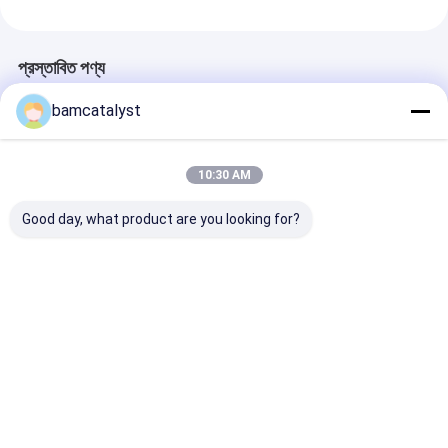
প্রস্তাবিত পণ্য
bamcatalyst
10:30 AM
Good day, what product are you looking for?
Beautiful Purple
ফ্যাশন ডিজাইন প্রজাপতি নকশা
Popular 30cm 
Design Poly Cotton
hotfix নিদর্শন; চীন কারখানা
35cm Yellow
Motif With Fashional
hotfix নিদর্শন মোটিফ; শ্রেষ্ঠ
Clothing Motif
Style
মূল্য নিদর্শন hotfix মোটিফ
Clothes , Whit
Flowers
ভালো দাম
ভালো দাম
ভালো দাম
বাড়ি
আমাদের
আমাদের সাথে যোগাযোগ
Desktop
Site
সম্পর্কে
করুন
সাইট ম্যাপ
গোপনীয়তা নীতি